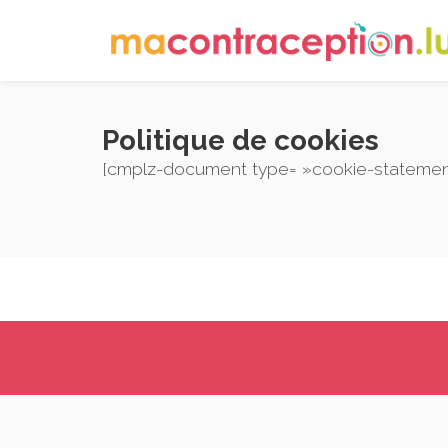
Skip
to
content
Politique de cookies
[cmplz-document type= »cookie-statement