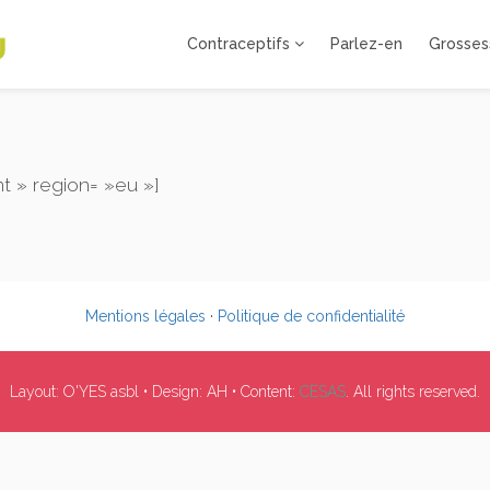
Contraceptifs
Parlez-en
Grosses
 » region= »eu »]
Mentions légales
·
Politique de confidentialité
Layout: O'YES asbl • Design: AH • Content:
CESAS
. All rights reserved.