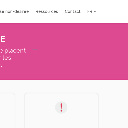
se non-désirée
Ressources
Contact
FR
LE
se placent
 les
.