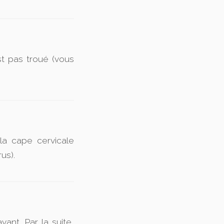
st pas troué (vous
la cape cervicale
us).
ant. Par la suite,