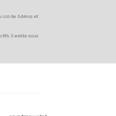
u col de l’utérus et
ifs. Il existe sous