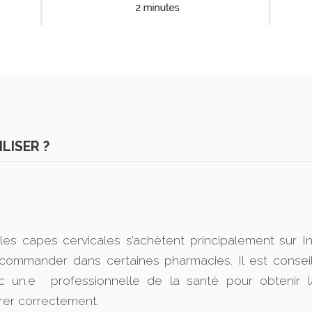
LISER ?
es capes cervicales s’achètent principalement sur In
commander dans certaines pharmacies. Il est consei
c un.e
professionnel·le de la santé pour obtenir l
érer correctement.