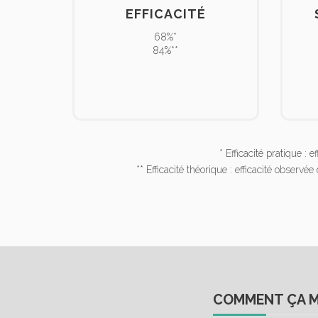
EFFICACITÉ
68%*
84%**
* Efficacité pratique :
** Efficacité théorique : efficacité observ
COMMENT ÇA M