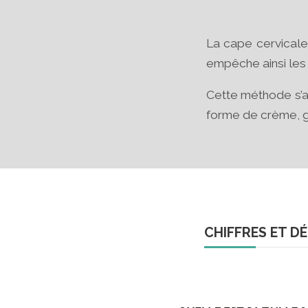
La cape cervicale (
empêche ainsi les
Cette méthode s’as
forme de crème, g
CHIFFRES ET D