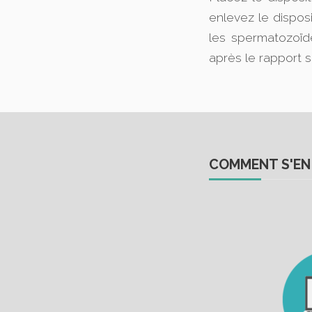
enlevez le dispos
les spermatozoïd
après le rapport s
COMMENT S'EN