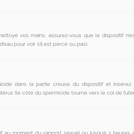
nettoyé vos mains, assurez-vous que le dispositif n’e
’eau pour voir s’il est percé ou pas).
cide dans la partie creuse du dispositif et insérez 
utérus (le côté du spermicide tourné vers le col de l’utér
tif au moment du rapport sexuel ou jusqu’à 2 heures av