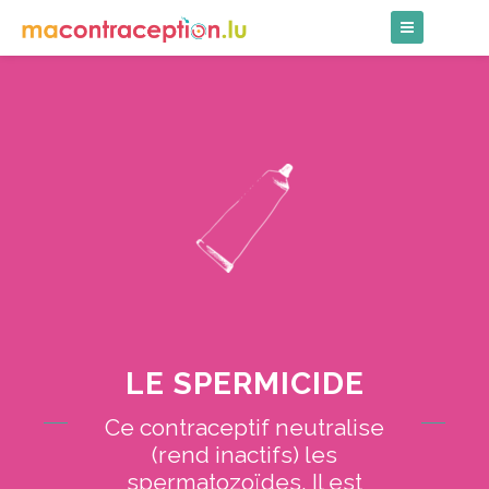
Skip
to
content
LE SPERMICIDE
Ce contraceptif neutralise
(rend inactifs) les
spermatozoïdes. Il est